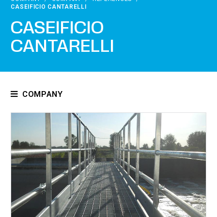
CASEIFICIO CANTARELLI
CASEIFICIO
CANTARELLI
COMPANY
Who we are
Certifications
Regulations
Exhibitions
References
Download