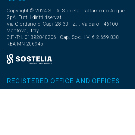
Copyright © 2024 S.T.A. Società Trattamento Acque
SpA. Tutti i diritti riservati.
Via Giordano di Capi, 28-30 - Z.I. Valdaro - 46100
Mantova, Italy
C.F./P.I. 01892840206 | Cap. Soc. I.V. € 2.659.838
REA MN 206945
REGISTERED OFFICE AND OFFICES
Via Giordano di Capi, 28-30
Z.I. Valdaro - 46100 Mantova (MN)
Tel. 0376.372604
Fax. 0376.270180