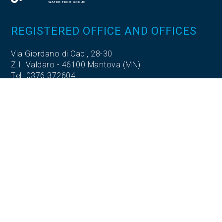
REGISTERED OFFICE AND OFFICES
Via Giordano di Capi, 28-30
Z.I. Valdaro - 46100 Mantova (MN)
Tel. 0376.372604
Fax. 0376.270180
OPERATIONAL HEADQUARTERS
S.S. 420 Sabbionetana,
Loc. Vicomoscano,
26041 Casalmaggiore (CR)
OPERATIONAL HEADQUARTERS