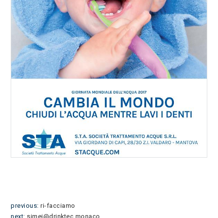
previous:
ri-facciamo
next:
simei@drinktec monaco