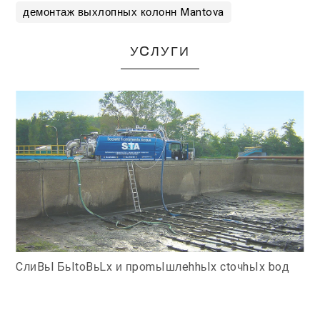
демонтаж выхлопных колонн Mantova
УCЛУГИ
CлиBьl БьItoBьLx и пpomьIшлehhьIx ctoчhьIx boд