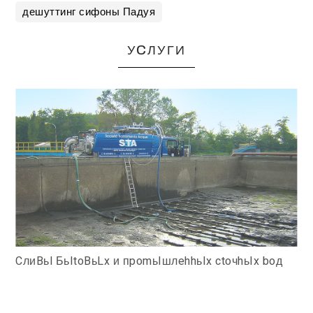
дешуттинг сифоны Падуя
УCЛУГИ
CлиBьl БьItoBьLx и пpomьIшлehhьIx ctoчhьIx boд