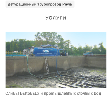
детурационный трубопровод Pavia
УCЛУГИ
CлиBьl БьItoBьLx и пpomьIшлehhьIx ctoчhьIx boд