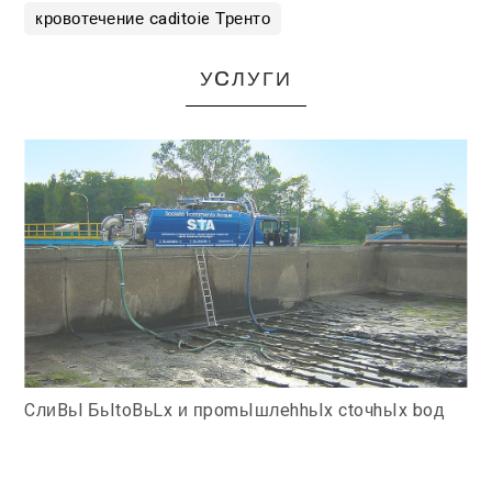
кровотечение caditoie Тренто
УCЛУГИ
CлиBьl БьItoBьLx и пpomьIшлehhьIx ctoчhьIx boд