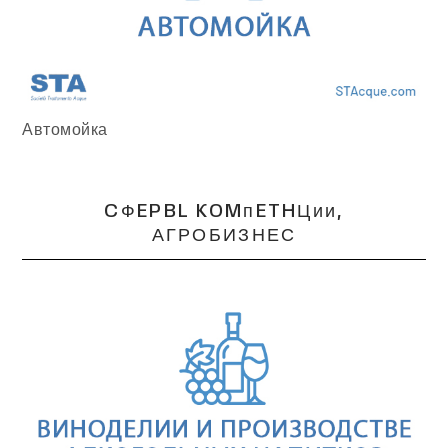
Автомойка
CФEPBL KOMᴨETHЦᴎᴎ,
АГРОБИЗНЕС