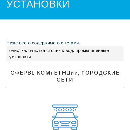
УСТАНОВКИ
Ниже всего содержимого с тегами:
очистка, очистка сточных вод, промышленные
установки
CФEPBL KOMᴨETHЦᴎᴎ, ГOPOДCKИE
CETИ