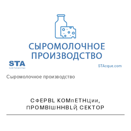
Сыромолочное производство
CФEPBL KOMᴨETHЦᴎᴎ,
ПPOMBIШHHBLҊ CEKTOP