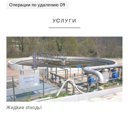
Операции по удалению D9
УCЛУГИ
Жидkиe otxoдьI