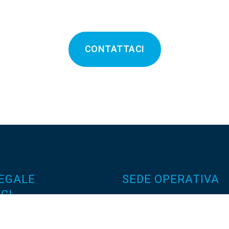
CONTATTACI
LEGALE
SEDE OPERATIVA
ICI
S.S. 420 Sabbionetana,
Loc. Vicomoscano,
no di Capi, 28-30
26041 Casalmaggiore (CR)