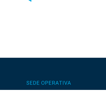
SEDE OPERATIVA
Via Adige, 5
35020 Codevigo (PD)